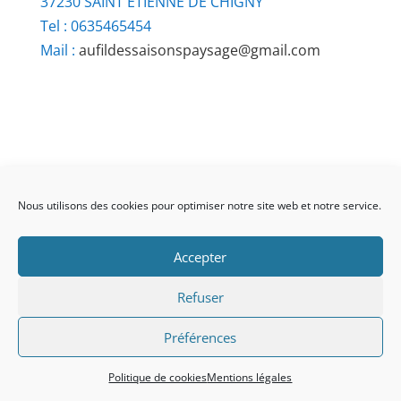
37230 SAINT ETIENNE DE CHIGNY
Tel : 0635465454
Mail :
aufildessaisonspaysage@gmail.com
Nous utilisons des cookies pour optimiser notre site web et notre service.
Mentions légales
Communication
Je cherche un artisan
Accepter
Vous êtes un professionnel
Accès Coopérateur
Refuser
Préférences
© 2026 Réalisé par
AzKaNet
|`propulsé par
WordPress
Politique de cookies
Mentions légales