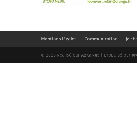
Mentions légales
Communication
Je ch
© 2026 Réalisé par
AzKaNet
|`propulsé par
W